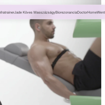
nfratrainer
Jade Köves Masszázságy
Biorezonancia
DoctorHome
Went