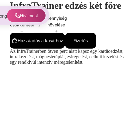
InfraTrainer edzés két főre
9.000 Ft
ong
Hívj most
Mennyiség
Mennyiség
csökkentése
növelése
Hozzáadás a kosárhoz
Fizetés
Az InfraTrainerben ötven perc alatt kapsz egy kardioedzést,
infrakezelést, mágnesterápiát, zsírégetést, cellulit kezelést és
egy rendkívül intenzív méregtelenítést.