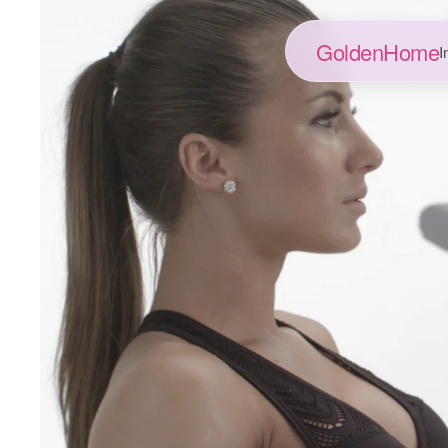
GoldenHome
I